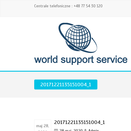
Centrale telefoniczne : +48 77 54 30 120
20171221135151004_1
20171221135151004_1
maj 28,
28 maj, 2020
Admin