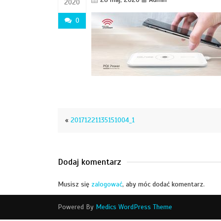
2020
0
«
20171221135151004_1
Dodaj komentarz
Musisz się
zalogować
, aby móc dodać komentarz.
Powered By
Medics WordPress Theme