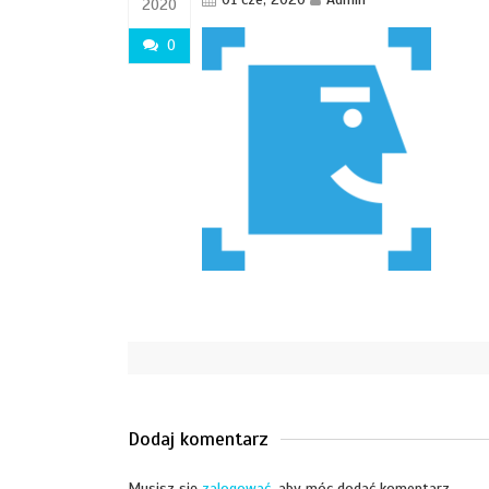
2020
0
Dodaj komentarz
Musisz się
zalogować
, aby móc dodać komentarz.