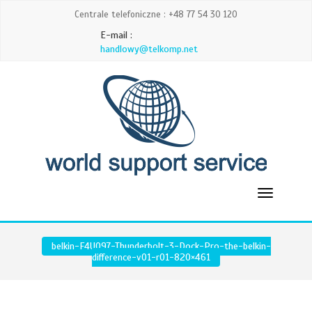
Centrale telefoniczne : +48 77 54 30 120
E-mail :
handlowy@telkomp.net
belkin-F4U097-Thunderbolt-3-Dock-Pro-the-belkin-
difference-v01-r01-820×461