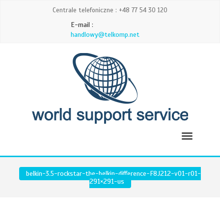
Centrale telefoniczne : +48 77 54 30 120
E-mail :
handlowy@telkomp.net
belkin-3.5-rockstar-the-belkin-difference-F8J212-v01-r01-
291×291-us