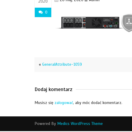
2020
0
«
GeneralAttribute-1059
Dodaj komentarz
Musisz się
zalogować
, aby móc dodać komentarz.
Powered By
Medics WordPress Theme