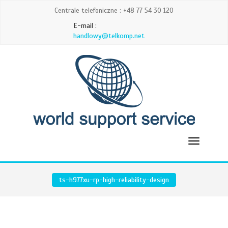
Centrale telefoniczne : +48 77 54 30 120
E-mail :
handlowy@telkomp.net
ts-h977xu-rp-high-reliability-design