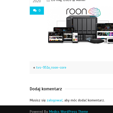
2020
0
«
tvs-951x_roon-core
Dodaj komentarz
Musisz się
zalogować
, aby móc dodać komentarz.
Powered By
Medics WordPress Theme