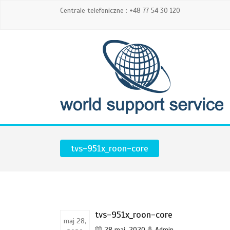
Centrale telefoniczne : +48 77 54 30 120
tvs-951x_roon-core
tvs-951x_roon-core
maj 28,
28 maj, 2020
Admin