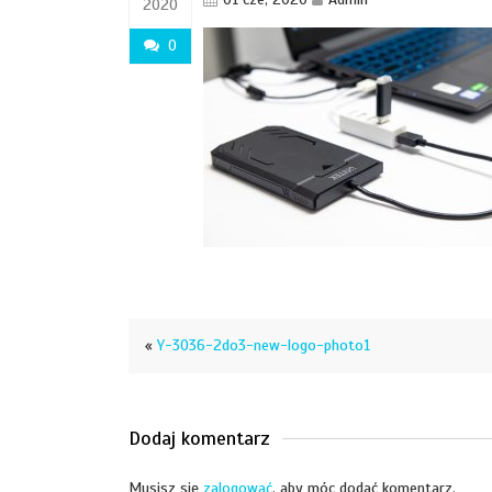
2020
0
«
Y-3036-2do3-new-logo-photo1
Dodaj komentarz
Musisz się
zalogować
, aby móc dodać komentarz.